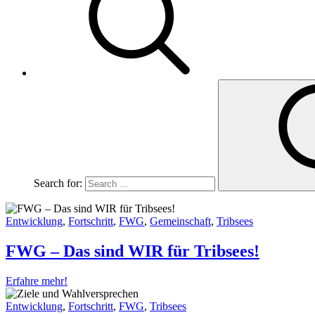
Search for:
Entwicklung
,
Fortschritt
,
FWG
,
Gemeinschaft
,
Tribsees
FWG – Das sind WIR für Tribsees!
Erfahre mehr!
Entwicklung
,
Fortschritt
,
FWG
,
Tribsees