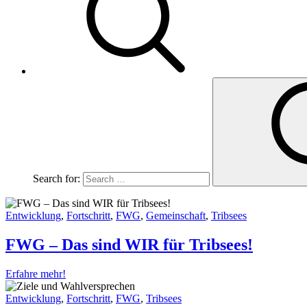
Search for:
Entwicklung
,
Fortschritt
,
FWG
,
Gemeinschaft
,
Tribsees
FWG – Das sind WIR für Tribsees!
Erfahre mehr!
Entwicklung
,
Fortschritt
,
FWG
,
Tribsees