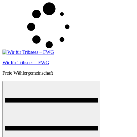
Skip
to
content
Wir für Tribsees – FWG
Freie Wählergemeinschaft
Menu