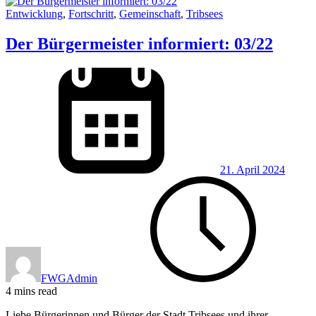
Entwicklung
,
Fortschritt
,
Gemeinschaft
,
Tribsees
Der Bürgermeister informiert: 03/22
21. April 2024
FWGAdmin
4 mins read
Liebe Bürgerinnen und Bürger der Stadt Tribsees und ihrer