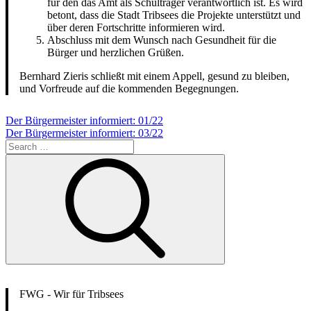
für den das Amt als Schulträger verantwortlich ist. Es wird
betont, dass die Stadt Tribsees die Projekte unterstützt und
über deren Fortschritte informieren wird.
Abschluss mit dem Wunsch nach Gesundheit für die
Bürger und herzlichen Grüßen.
Bernhard Zieris schließt mit einem Appell, gesund zu bleiben,
und Vorfreude auf die kommenden Begegnungen.
Beitragsnavigation
Der Bürgermeister informiert: 01/22
Der Bürgermeister informiert: 03/22
Search
for:
Search
FWG - Wir für Tribsees