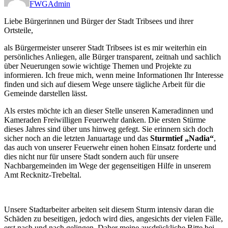
FWGAdmin
Liebe Bürgerinnen und Bürger der Stadt Tribsees und ihrer
Ortsteile,
als Bürgermeister unserer Stadt Tribsees ist es mir weiterhin ein
persönliches Anliegen, alle Bürger transparent, zeitnah und sachlich
über Neuerungen sowie wichtige Themen und Projekte zu
informieren. Ich freue mich, wenn meine Informationen Ihr Interesse
finden und sich auf diesem Wege unsere tägliche Arbeit für die
Gemeinde darstellen lässt.
Als erstes möchte ich an dieser Stelle unseren Kameradinnen und
Kameraden Freiwilligen Feuerwehr danken. Die ersten Stürme
dieses Jahres sind über uns hinweg gefegt. Sie erinnern sich doch
sicher noch an die letzten Januartage und das
Sturmtief „Nadia“
,
das auch von unserer Feuerwehr einen hohen Einsatz forderte und
dies nicht nur für unsere Stadt sondern auch für unsere
Nachbargemeinden im Wege der gegenseitigen Hilfe in unserem
Amt Recknitz-Trebeltal.
Unsere Stadtarbeiter arbeiten seit diesem Sturm intensiv daran die
Schäden zu beseitigen, jedoch wird dies, angesichts der vielen Fälle,
erst nach und nach gelingen. Daher meine ausdrückliche Bitte bei