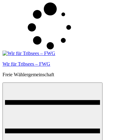
Skip
to
content
Wir für Tribsees – FWG
Freie Wählergemeinschaft
Menu