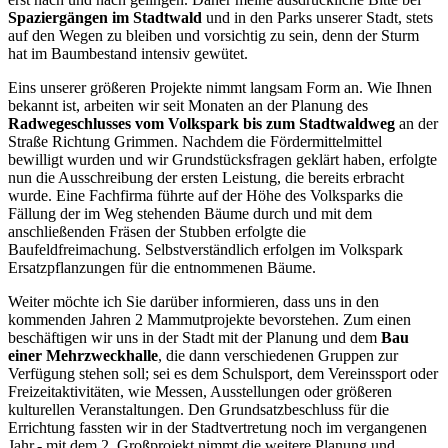
Spaziergängen im Stadtwald
und in den Parks unserer Stadt, stets
auf den Wegen zu bleiben und vorsichtig zu sein, denn der Sturm
hat im Baumbestand intensiv gewütet.
Eins unserer größeren Projekte nimmt langsam Form an. Wie Ihnen
bekannt ist, arbeiten wir seit Monaten an der Planung des
Radwegeschlusses vom Volkspark bis zum Stadtwaldweg
an der
Straße Richtung Grimmen. Nachdem die Fördermittelmittel
bewilligt wurden und wir Grundstücksfragen geklärt haben, erfolgte
nun die Ausschreibung der ersten Leistung, die bereits erbracht
wurde. Eine Fachfirma führte auf der Höhe des Volksparks die
Fällung der im Weg stehenden Bäume durch und mit dem
anschließenden Fräsen der Stubben erfolgte die
Baufeldfreimachung. Selbstverständlich erfolgen im Volkspark
Ersatzpflanzungen für die entnommenen Bäume.
Weiter möchte ich Sie darüber informieren, dass uns in den
kommenden Jahren 2 Mammutprojekte bevorstehen. Zum einen
beschäftigen wir uns in der Stadt mit der Planung und dem
Bau
einer Mehrzweckhalle
, die dann verschiedenen Gruppen zur
Verfügung stehen soll; sei es dem Schulsport, dem Vereinssport oder
Freizeitaktivitäten, wie Messen, Ausstellungen oder größeren
kulturellen Veranstaltungen. Den Grundsatzbeschluss für die
Errichtung fassten wir in der Stadtvertretung noch im vergangenen
Jahr,- mit dem 2. Großprojekt nimmt die weitere Planung und