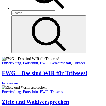
Search
for:
Search
Entwicklung
,
Fortschritt
,
FWG
,
Gemeinschaft
,
Tribsees
FWG – Das sind WIR für Tribsees!
Erfahre mehr!
Entwicklung
,
Fortschritt
,
FWG
,
Tribsees
Ziele und Wahlversprechen